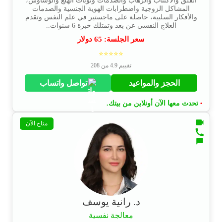
القلق والاكتئاب والرهاب والصدمات ونوبات الهلع والوساوس،
المشاكل الزوجية واضطرابات الهوية الجنسية والصدمات
والأفكار السلبية، حاصلة على ماجستير في علم النفس وتقدم
العلاج النفسي عن بعد وتمتلك خبرة 6 سنوات..
سعر الجلسة:
65
دولار
⭐⭐⭐⭐⭐
تقييم 4.9 من 208
الحجز والمواعيد
تواصل واتساب
تحدث معها الآن أونلاين من بيتك.
•
متاح الآن
د. رانية يوسف
معالجة نفسية