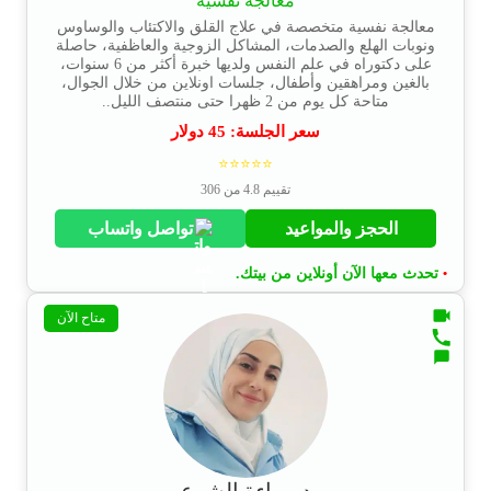
معالجة نفسية
معالجة نفسية متخصصة في علاج القلق والاكتئاب والوساوس
ونوبات الهلع والصدمات، المشاكل الزوجية والعاظفية، حاصلة
على دكتوراه في علم النفس ولديها خبرة أكثر من 6 سنوات،
بالغين ومراهقين وأطفال، جلسات اونلاين من خلال الجوال،
متاحة كل يوم من 2 ظهرا حتى منتصف الليل..
سعر الجلسة:
45
دولار
⭐⭐⭐⭐⭐
تقييم 4.8 من 306
الحجز والمواعيد
تواصل واتساب
تحدث معها الآن أونلاين من بيتك.
•
متاح الآن
د. براءة الشرع