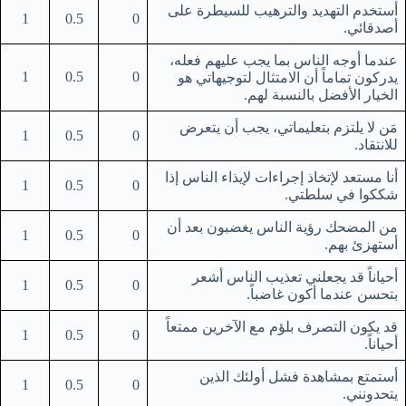
أستخدم التهديد والترهيب للسيطرة على
1
0.5
0
أصدقائي.
عندما أوجه الناس بما يجب عليهم فعله،
1
0.5
0
يدركون تماماً أن الامتثال لتوجيهاتي هو
الخيار الأفضل بالنسبة لهم.
مَن لا يلتزم بتعليماتي، يجب أن يتعرض
1
0.5
0
للانتقاد.
أنا مستعد لإتخاذ إجراءات لإيذاء الناس إذا
1
0.5
0
شككوا في سلطتي.
من المضحك رؤية الناس يغضبون بعد أن
1
0.5
0
أستهزئ بهم.
أحياناً قد يجعلني تعذيب الناس أشعر
1
0.5
0
بتحسن عندما أكون غاضباً.
قد يكون التصرف بلؤم مع الآخرين ممتعاً
1
0.5
0
أحياناً.
أستمتع بمشاهدة فشل أولئك الذين
1
0.5
0
يتحدونني.