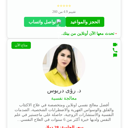
⭐⭐⭐⭐⭐
تقييم 4.9 من 260
الحجز والمواعيد
تواصل واتساب
تحدث معها الآن أونلاين من بيتك.
•
متاح الآن
د. رؤى دريوس
معالجة نفسية
أفضل معالج نفسي اونلاين ومتخصصة في علاج الاكتئاب
والقلق والوسواس القهرية والاضطرابات الشخصية، الصدمات
النفسية والاستشارات الزوجية، حاصلة على ماجستير في علم
النفس ولديها خبرة أكثر من 6 سنوات في العلاج النفسي...
سعر الجلسة:
28
دولار