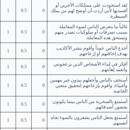
لقد استحوذت على ممتلكات الآخرين أو
1
0.5
0
أفسدتها لأني أردت أن أوضح لهم من يملك
السيطرة.
غالباً ما يتعرض الناس لسوء المعاملة
1
0.5
0
بسبب تصرفات أو سلوكيات تصدر منهم
وتستحق هذه المعاملة.
أخدع الناس عمداً وأقوم بنشر الأكاذيب
1
0.5
0
بهدف إخافتهم أو إزعاجهم.
أفكر في إيذاء الأشخاص الذين يزعجونني
1
0.5
0
وأتعمد إهانتهم.
أستخف بالناس وأجعلهم يبدون غير مهمين
1
0.5
0
وأغبياء، وأقوم بإزعاجهم لتحقيق متعتي
الخاصة.
أستمتع بالسخرية من الناس بينما يكونون
1
0.5
0
بحضور أصدقائهم.
أستمتع بجعل الناس يشعرون بالسوء تجاه
1
0.5
0
أنفسهم.