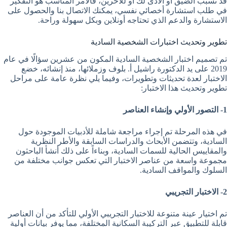
قد تسبب الضيق أو الأذى لك أو للآخرين، فالأمر المناسب هو التفكير
في طلب استشارة أخصائي نفسي، يمكنك الاتصال بنا والحصول على
الاستشارة والدعم الذي تحتاجه أونلاين وبكل سهولة وراحة.
تطوير وتحديث اختبارات الشخصية السادية
تم تصميم اختبار الشخصية السادية المكون من عشرين سؤالًا في عام
2019 على يد الدكتورة راشيل أ. بلوف وزملائها، منذ إنشائه، خضع
الاختبار لعدة تحديثات وتطويرات، وفيما يلي نظرة عامة على مراحل
تطوير وتحديث هذا الاختبار:
1- التصور الأولي وإنشاء العناصر
في هذه المرحلة تم إجراء مراجعة شاملة للأدبيات الموجودة حول
السادية، وتتضمن الأبحاث والدراسات السابقة والأطر النظرية
والمقاييس الحالية للسمات السادية، وبناءاً على ذلك أنشأ الباحثون
مجموعة واسعة من عناصر الاختبار التي تعكس جوانب مختلفة من
السلوك والمواقف السادية.
2- الاختبار التجريبي
تم اختيار عينة متنوعة للاختبار التجريبي الأولي للتأكد من أن العناصر
قابلة للتطبيق عبر التركيبة السكانية المختلفة، مما يوفر بيانات أولية