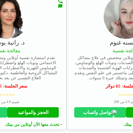
سنه غنوم
د. رانية ي
لجة نفسية
معالجة نفس
ونلاين متخصص في علاج مشاكل
تقدم استشارة نفسية أونلاين وم
والصدمات ونوبات الهلع والوساوس،
الاجتماعي ونوبات الهلع واضطرابات
ابات الهوية الجنسية والصدمات
الوساوس القهرية والاضطرابات 
على ماجستير في علم النفس وتقدم
المشاكل الزوجية والعاطفية، دكتو
متلك خبرة 6 سنوات..
العلاج النفسي عن بعد بخبرة 6 سنو
جلسة:
65
دولار
سعر الجلسة:
5
⭐⭐⭐⭐⭐
⭐⭐⭐⭐
من 208
تقييم 4.8 من 243
تواصل واتساب
الحجز والمواعيد
بيتك.
تحدث معها الآن أونلاين من بيتك.
•