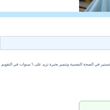
هي افضل دكتور نفسي في ام القيوين متخصصة في التعامل مع اضطرابات القلق والاكتئاب والتوتر والرهاب الاجتماعي، حاصلة على دبلوم ماجستير في الصحة النفسية وتتميز بخبرة تزيد على 5 سنوات في التقويم