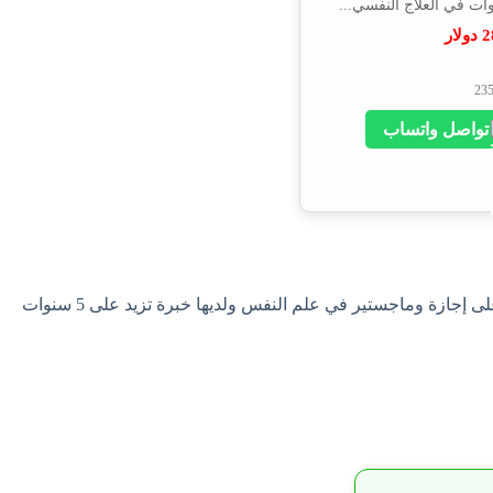
2
دولار
تواصل واتساب
هي افضل دكتورة نفسية في أم القيوين متخصصة في علاج المشاكل النفسية والعقلية والمشاكل السلوكية عند الأطفال والمراهقين، حاصلة على إجازة وماجستير في علم النفس ولديها خبرة تزيد على 5 سنوات