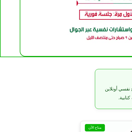
 نفسي أونلاين
تابية.
متاح الآن