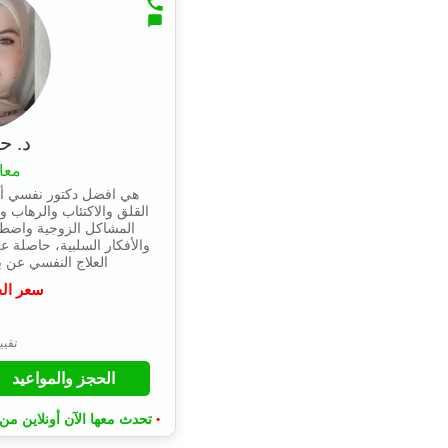
د. ح
معا
هي افضل دكتور نفسي أ
القلق والاكتئاب والرهاب 
المشاكل الزوجية واضطر
والأفكار السلبية، حاصلة 
العلاج النفسي عن بعد وت
سعر ال
⭐
تقييم 4.9 
الحجز والمواعيد
تحدث معها الآن أونلاين من 
•