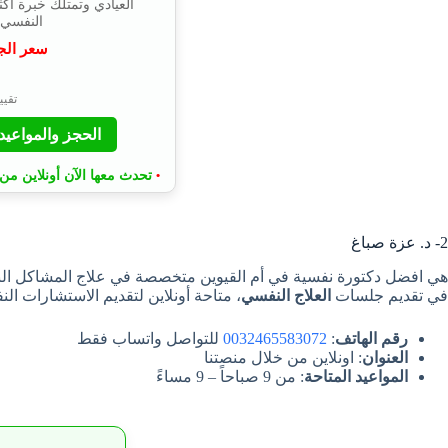
النفسي ع
سعر الج
⭐
تقييم 4.9 
الحجز والمواعيد
تحدث معها الآن أونلاين من 
•
2- د. عزة صباغ
في تقديم جلسات
العلاج النفسي
، متاحة أونلاين لتقديم الاستشارات ال
رقم الهاتف
:
0032465583072
للتواصل واتساب فقط
العنوان
: اونلاين من خلال منصتنا
المواعيد المتاحة
: من 9 صباحاً – 9 مساءً