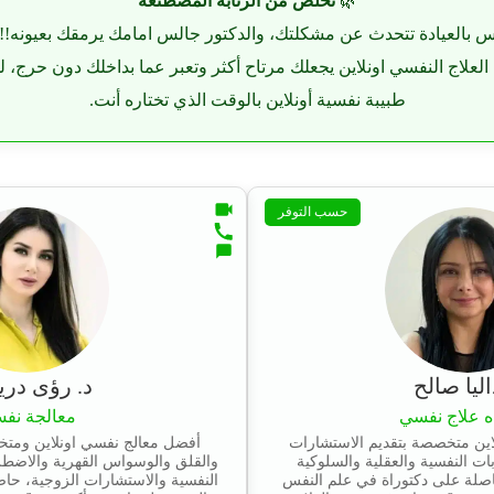
🌿
تخلص من الرتابة المصطنعة
 بالعيادة تتحدث عن مشكلتك، والدكتور جالس امامك يرمقك بعيونه!! 
 العلاج النفسي اونلاين يجعلك مرتاح أكثر وتعبر عما بداخلك دون حرج، 
طبيبة نفسية أونلاين بالوقت الذي تختاره أنت.
حسب التوفر
اليا صالح
د. رؤى در
ه علاج نفسي
معالجة نفس
اين متخصصة بتقديم الاستشارات
أفضل معالج نفسي اونلاين ومتخ
ات النفسية والعقلية والسلوكية
والقلق والوسواس القهرية والاضط
صلة على دكتوراة في علم النفس
النفسية والاستشارات الزوجية، حا