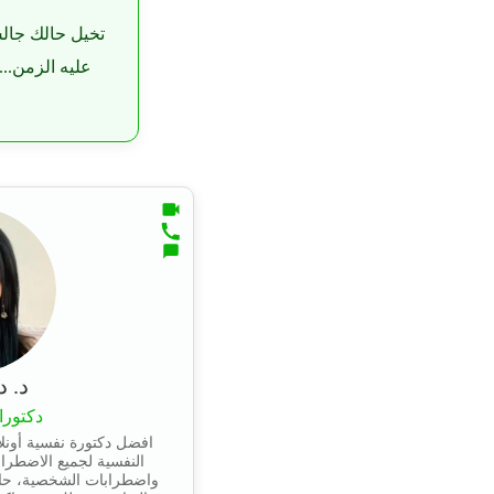
تخيل حالك جالس
عليه الزمن...
د. د
دكتورا
افضل دكتورة نفسية أونل
النفسية لجميع الاضطراب
واضطرابات الشخصية، حا