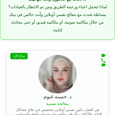
لماذا تتحمل اعباء وزحمة الطريق ومن ثم الانتظار بالعيادات؟
ببساطة تحدث مع معالج نفسي أونلاين وأنت جالس في بيتك
من خلال مكالمة صوتية، أو مكالمة فيديو، أو حتى محادثة
كتابية.
متاح الآن
د. حسنه غنوم
معالجة نفسية
هي افضل دكتور نفسي أونلاين متخصص في علاج مشاكل
القلق والاكتئاب والرهاب والصدمات ونوبات الهلع والوساوس،