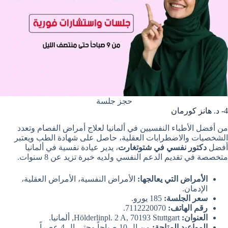
حجز جلسة
4- د. هانز كورمان
من أفضل الأطباء النفسيين في ألمانيا لعلاج أمراض الفصام وتعدد
الشخصيات والاضطرابات العقلية، حاصل على شهادة الطب ويعتبر
أفضل
دكتور نفسي في شتوتغارت
، يدير عيادة نفسية في ألمانيا
متخصصة في تقديم الدعم النفسي ولديه خبرة تزيد عن 8 سنوات.
الأمراض التي يعالجها:
الأمراض النفسية، الأمراض العقلية،
الإدمان.
سعر الجلسة:
185 يورو.
رقم الهاتف:
7112220070.
العنوان:
Hölderlinpl. 2 A, 70193 Stuttgart, ألمانيا.
المواعيد المتاحة:
من ال 10 صباحاً وحتى ال 4 عصراً.