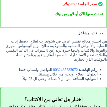
سعر الجلسة:
65
دولار
تحدث معها الآن أونلاين من بيتك.
11- د. فاتن مشاعل
هي احسن معالج نفسي عربي في شتوتغارت لعلاج الاضطرابات
العقلية والأمراض النفسية والسلوكية، تعالج أنواع الوسواس القهري
والفوبيا والاكتئاب ولديها خبرة تزيد عن 8 سنوات في الدعم النفسي
والعلاج، تقدم الاستشارات النفسية أونلاين عبر برنامج واتساب
بالتوقيت الذي تختاره.
رقم الهاتف:
0032465583072
التواصل واتساب فقط.
العنوان:
العلاج أونلاين من خلال منصتنا.
المواعيد المتاحة:
من ال 9 صباحاً وحتى ال 23 ليلاً.
اختبار هل تعاني من الاكتئاب؟
خلال 2 دقيقة اكتشف إن كان لديك اكتئاب وقلق أو لا، وما هي