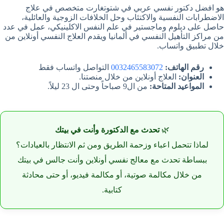
هو افضل دكتور نفسي عربي في شتوتغارت متخصص في علاج
الاضطرابات النفسية والاكتئاب وحل الخلافات الزوجية والعائلية،
حاصل على دبلوم وماجستير في علم النفس الاكلينيكي، عمل في عدد
من مراكز التأهيل النفسي في ألمانيا ويقدم العلاج النفسي أونلاين من
خلال تطبيق واتساب.
رقم الهاتف:
0032465583072
التواصل واتساب فقط
العنوان:
العلاج أونلاين من خلال منصتنا.
المواعيد المتاحة:
من ال9 صباحاً وحتى ال 23 ليلاً.
🌿
تحدث مع الدكتورة وأنت في بيتك
لماذا تتحمل اعباء وزحمة الطريق ومن ثم الانتظار بالعيادات؟
ببساطة تحدث مع معالج نفسي أونلاين وأنت جالس في بيتك
من خلال مكالمة صوتية، أو مكالمة فيديو، أو حتى محادثة
كتابية.