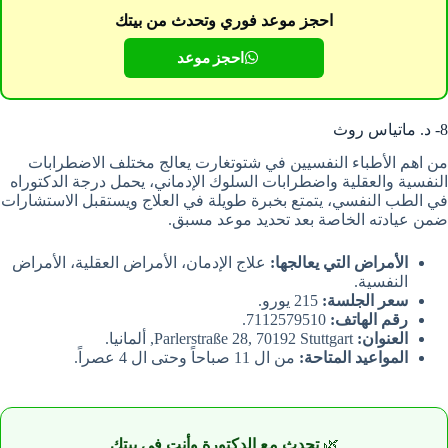
احجز موعد فوري وتحدث من بيتك
احجز موعد
8- د. ماتياس روث
من اهم الأطباء النفسيين في شتوتغارت يعالج مختلف الاضطرابات
النفسية والعقلية واضطرابات السلوك الإدماني، يحمل درجة الدكتوراه
في الطب النفسي، يتمتع بخبرة طويلة في العلاج ويستقبل الاستشارات
ضمن عيادته الخاصة بعد تحديد موعد مسبق.
الأمراض التي يعالجها:
علاج الإدمان، الأمراض العقلية، الأمراض
النفسية.
سعر الجلسة:
215 يورو.
رقم الهاتف:
7112579510.
العنوان:
Parlerstraße 28, 70192 Stuttgart, ألمانيا.
المواعيد المتاحة:
من ال 11 صباحاً وحتى ال 4 عصراً.
🌿
تحدث مع الدكتورة وأنت في بيتك