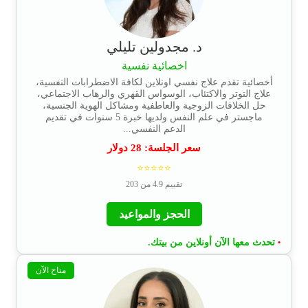
د. مجدولين تليلي
اخصائية نفسية
أخصائية تقدم علاج نفسي اونلاين لكافة الاضطرابات النفسية،
علاج التوتر والاكتئاب، الوسواس القهري والرهاب الاجتماعي،
حل الخلافات الزوجية والعاطفية ومشاكل الهوية الجنسية،
ماجستر في علم النفس ولديها خبرة 5 سنوات في تقديم
الدعم النفسي...
سعر الجلسة:
28
دولار
⭐⭐⭐⭐⭐
تقييم 4.9 من 203
الحجز والمواعيد
تحدث معها الآن أونلاين من بيتك.
•
متاح الآن