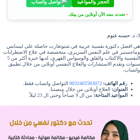
الحجز والمواعيد
تواصل واتساب
تحدث معه الآن أونلاين من بيتك.
•
3- د. حسنه غنوم
هي افضل دكتورة نفسية عربية في شتوتغارت حاصلة على ليسانس
وماجستير في علم النفس السريري، متخصصة في علاج الاضطرابات
النفسية والاكتئاب والقلق والوسواس القهري، لديها خبرة أكثر من 5
سنوات وتقدم الاستشارات والعلاج النفسي أونلاين من خلال تطبيق
واتساب.
ر
قم الهاتف:
0032465583072
التواصل واتساب فقط.
العنوان:
العلاج أونلاين من خلال منصتنا.
المواعيد المتاحة:
من ال 9 صباحاً وحتى ال 23 ليلاً.