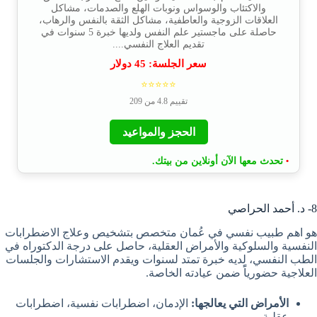
والاكتئاب والوسواس ونوبات الهلع والصدمات، مشاكل
العلاقات الزوجية والعاطفية، مشاكل الثقة بالنفس والرهاب،
حاصلة على ماجستير علم النفس ولديها خبرة 5 سنوات في
تقديم العلاج النفسي....
سعر الجلسة:
45
دولار
⭐⭐⭐⭐⭐
تقييم 4.8 من 209
الحجز والمواعيد
تحدث معها الآن أونلاين من بيتك.
•
8- د. أحمد الحراصي
هو اهم طبيب نفسي في عُمان متخصص بتشخيص وعلاج الاضطرابات
النفسية والسلوكية والأمراض العقلية، حاصل على درجة الدكتوراه في
الطب النفسي، لديه خبرة تمتد لسنوات ويقدم الاستشارات والجلسات
العلاجية حضورياًً ضمن عيادته الخاصة.
الأمراض التي يعالجها:
الإدمان، اضطرابات نفسية، اضطرابات
عقلية.