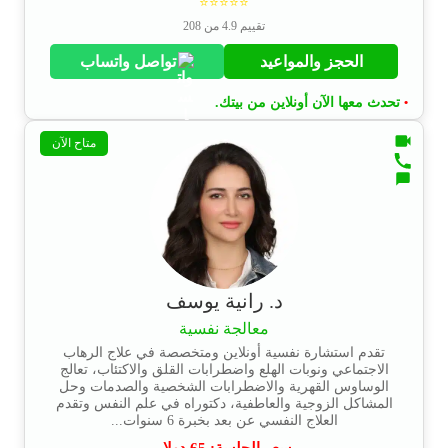
⭐⭐⭐⭐⭐
تقييم 4.9 من 208
الحجز والمواعيد
تواصل واتساب
تحدث معها الآن أونلاين من بيتك.
•
متاح الآن
د. رانية يوسف
معالجة نفسية
تقدم استشارة نفسية أونلاين ومتخصصة في علاج الرهاب
الاجتماعي ونوبات الهلع واضطرابات القلق والاكتئاب، تعالج
الوساوس القهرية والاضطرابات الشخصية والصدمات وحل
المشاكل الزوجية والعاطفية، دكتوراه في علم النفس وتقدم
العلاج النفسي عن بعد بخبرة 6 سنوات...
سعر الجلسة:
65
دولار