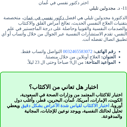
اختر دكتور نفسي في عُمان
11- د. مجدولين تليلي
الدكتورة مجدولين تليلي هي افضل
دكتور نفسي في عمان
، متخصصة
بتقنيات العلاج النفسي الحديث، تعالج أمراض القلق والاكتئاب
والصدمات النفسية والفوبيا وحاصلة على درجة الماجستير في علم
النفس، تقدم الاستشارات النفسية عبر الجوال من خلال واتساب أو أي
تطبيق اتصال تفضله أنت.
رقم الهاتف:
0032465583072
التواصل واتساب فقط.
العنوان:
العلاج أونلاين من خلال منصتنا.
المواعيد المتاحة:
من ال9 صباحاً وحتى ال 23 ليلاً.
اختبار هل تعاني من الاكتئاب؟
اختبار للاكتئاب المعتمد من وزارات الصحة في السعودية،
الكويت، الإمارات، أمريكا، عُمان، البحرين، قطر، وأغلب دول
أوروبا،
اختبار الاكتئاب لقياس شدة الأعراض بشكل دقيق
ويعطي
تحليل لحالتك النفسية، ويوجد نوعين للإجابات، المجانية
والمدفوعة.