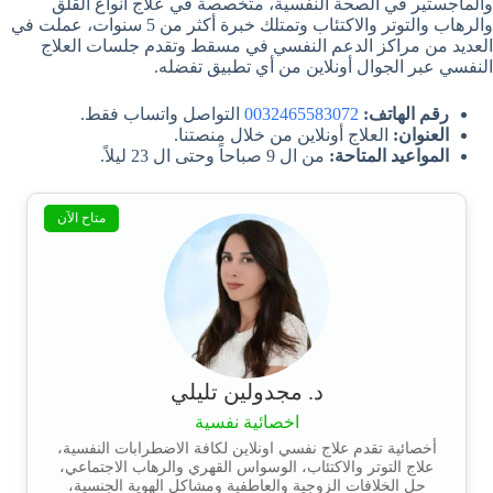
والماجستير في الصحة النفسية، متخصصة في علاج أنواع القلق
والرهاب والتوتر والاكتئاب وتمتلك خبرة أكثر من 5 سنوات، عملت في
العديد من مراكز الدعم النفسي في مسقط وتقدم جلسات العلاج
النفسي عبر الجوال أونلاين من أي تطبيق تفضله.
رقم الهاتف:
0032465583072
التواصل واتساب فقط.
العنوان:
العلاج أونلاين من خلال منصتنا.
المواعيد المتاحة:
من ال 9 صباحاً وحتى ال 23 ليلاً.
متاح الآن
د. مجدولين تليلي
اخصائية نفسية
أخصائية تقدم علاج نفسي اونلاين لكافة الاضطرابات النفسية،
علاج التوتر والاكتئاب، الوسواس القهري والرهاب الاجتماعي،
حل الخلافات الزوجية والعاطفية ومشاكل الهوية الجنسية،