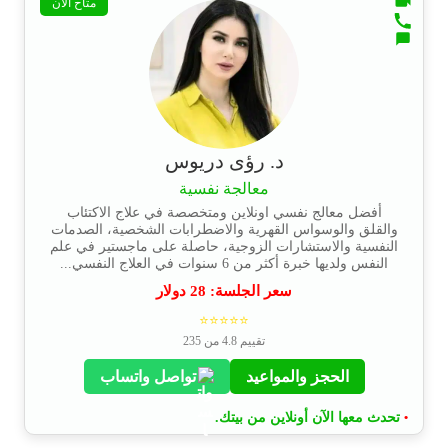
متاح الآن
د. رؤى دريوس
معالجة نفسية
أفضل معالج نفسي اونلاين ومتخصصة في علاج الاكتئاب
والقلق والوسواس القهرية والاضطرابات الشخصية، الصدمات
النفسية والاستشارات الزوجية، حاصلة على ماجستير في علم
النفس ولديها خبرة أكثر من 6 سنوات في العلاج النفسي...
سعر الجلسة:
28
دولار
⭐⭐⭐⭐⭐
تقييم 4.8 من 235
الحجز والمواعيد
تواصل واتساب
تحدث معها الآن أونلاين من بيتك.
•