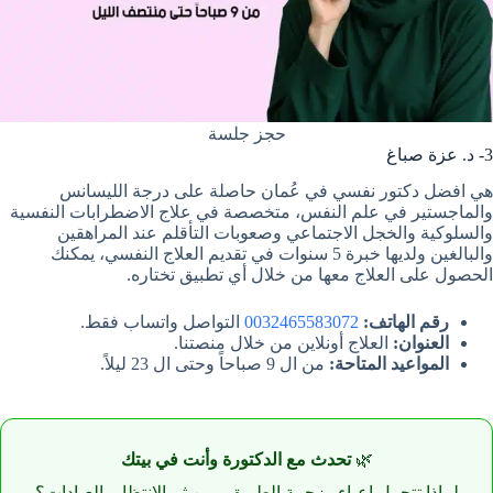
حجز جلسة
3- د. عزة صباغ
هي افضل دكتور نفسي في عُمان حاصلة على درجة الليسانس
والماجستير في علم النفس، متخصصة في علاج الاضطرابات النفسية
والسلوكية والخجل الاجتماعي وصعوبات التأقلم عند المراهقين
والبالغين ولديها خبرة 5 سنوات في تقديم العلاج النفسي، يمكنك
الحصول على العلاج معها من خلال أي تطبيق تختاره.
رقم الهاتف:
0032465583072
التواصل واتساب فقط.
العنوان:
العلاج أونلاين من خلال منصتنا.
المواعيد المتاحة:
من ال 9 صباحاً وحتى ال 23 ليلاً.
🌿
تحدث مع الدكتورة وأنت في بيتك
لماذا تتحمل اعباء وزحمة الطريق ومن ثم الانتظار بالعيادات؟