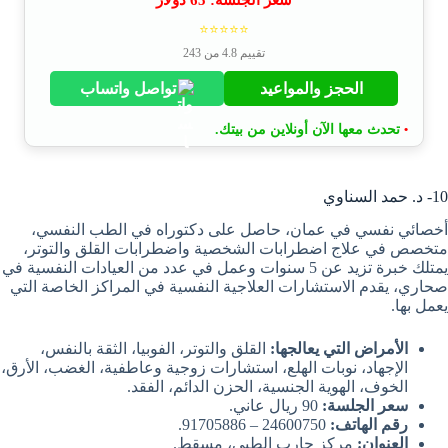
⭐⭐⭐⭐⭐
تقييم 4.8 من 243
الحجز والمواعيد
تواصل واتساب
تحدث معها الآن أونلاين من بيتك.
•
10- د. حمد السناوي
أخصائي نفسي في عمان، حاصل على دكتوراه في الطب النفسي،
متخصص في علاج اضطرابات الشخصية واضطرابات القلق والتوتر،
يمتلك خبرة تزيد عن 5 سنوات وعمل في عدد من العيادات النفسية في
صحاري، يقدم الاستشارات العلاجية النفسية في المراكز الخاصة التي
يعمل بها.
الأمراض التي يعالجها:
القلق والتوتر، الفوبيا، الثقة بالنفس،
الإجهاد، نوبات الهلع، استشارات زوجية وعاطفية، الغضب، الأرق،
الخوف، الهوية الجنسية، الحزن الدائم، الفقد.
سعر الجلسة:
90 ريال عاني.
رقم الهاتف:
24600750 – 91705886.
العنوان:
مركز حارب الطبي، مسقط.