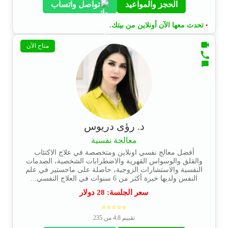
الحجز والمواعيد
تواصل واتساب
تحدث معها الآن أونلاين من بيتك.
•
متاح الآن
د. رؤى دريوس
معالجة نفسية
أفضل معالج نفسي اونلاين ومتخصصة في علاج الاكتئاب
والقلق والوسواس القهرية والاضطرابات الشخصية، الصدمات
النفسية والاستشارات الزوجية، حاصلة على ماجستير في علم
النفس ولديها خبرة أكثر من 6 سنوات في العلاج النفسي...
سعر الجلسة:
28
دولار
⭐⭐⭐⭐⭐
تقييم 4.8 من 235