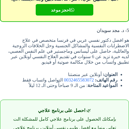
احجز موعد
5- د. مجد سويدان
هو افضل دكتور نفسي عربي في فرنسا متخصص في علاج
الاضطرابات النفسية والمشاكل الجنسية وحل الخلافات الزوجية
والعائلية، حاصل على ليسانس وماجستير في علم النفس العصبي،
لديه خبرة تزيد عن 6 سنوات في تقديم العلاج النفسي أونلاين عبر
تطبيق واتساب من خلال مكالمة صوتية أو فيديو.
العنوان:
أونلاين عبر منصتنا
رقم الهاتف:
0032465583072
التواصل واتساب فقط
المواعيد المتاحة
: من الـ 9 صباحاً وحتى الـ 12 ليلاً
🌿
احصل على برنامج علاجي
بإمكانك الحصول على برنامج علاجي كامل للمشكلة الت
تعاني منها مع افضل طبيب نفسي أونلاين، برنامج علاجي