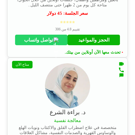
متاحة كل يوم من 2 ظهرا حتى منتصف الليل..
سعر الجلسة:
45
دولار
⭐⭐⭐⭐⭐
تقييم 4.8 من 306
الحجز والمواعيد
تواصل واتساب
تحدث معها الآن أونلاين من بيتك.
•
متاح الآن
د. براءة الشرع
معالجة نفسية
متخصصة في علاج اضطراب القلق والاكتئاب ونوبات الهلع
والوساوس القهرية والصدمات النفسية، مشاكل العلاقات