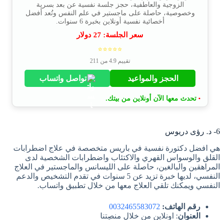
الزوجية والعاطفية، حجز جلسة نفسية عن بعد بسرية
وخصوصية، حاصلة على ماجستير في علم النفس وتُعد أفضل
أخصائية نفسية أونلاين بخبرة 6 سنوات.
سعر الجلسة:
27
دولار
⭐⭐⭐⭐⭐
تقييم 4.9 من 211
الحجز والمواعيد
تواصل واتساب
تحدث معها الآن أونلاين من بيتك.
•
6- د. رؤى دريوس
هي افضل دكتورة نفسية في باريس متخصصة في علاج اضطرابات
القلق والوسواس القهري والاكتئاب واضطرابات الشخصية لدى
المراهقين والبالغين، حاصلة على الليسانس والماجستير في العلاج
النفسي، لديها خبرة تزيد عن 5 سنوات في تقدم التشخيص والدعم
النفسي ويمكنك تلقي العلاج معها من خلال تطبيق واتساب.
رقم الهاتف:
0032465583072
العنوان
: اونلاين من خلال منصتنا