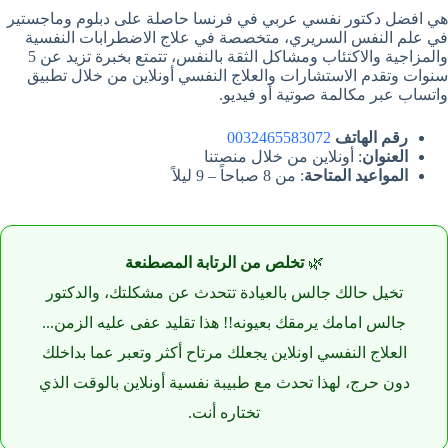
هي افضل دكتور نفسي عربي في فرنسا حاصلة على دبلوم وماجستير
في علم النفس السريري، متخصصة في علاج الاضطرابات النفسية
والمزاجية والاكتئاب ومشاكل الثقة بالنفس، تتمتع بخبرة تزيد عن 5
سنوات وتقدم الاستشارات والعلاج النفسي أونلاين من خلال تطبيق
واتساب عبر مكالمة صوتية أو فيديو.
رقم الهاتف
0032465583072
العنوان
: أونلاين من خلال منصتنا
المواعيد المتاحة
: من 8 صباحاً – 9 ليلاً
🌿
تخلص من الرتابة المصطنعة
تخيل حالك جالس بالعيادة تتحدث عن مشكلتك، والدكتور
جالس امامك يرمقك بعيونه!! هذا تقليد عفى عليه الزمن...
العلاج النفسي اونلاين يجعلك مرتاح أكثر وتعبر عما بداخلك
دون حرج، لهذا تحدث مع طبيبة نفسية أونلاين بالوقت الذي
تختاره أنت.