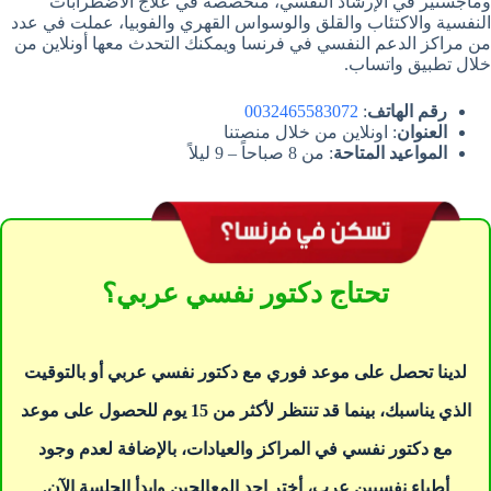
وماجستير في الإرشاد النفسي، متخصصة في علاج الاضطرابات
النفسية والاكتئاب والقلق والوسواس القهري والفوبيا، عملت في عدد
من مراكز الدعم النفسي في فرنسا ويمكنك التحدث معها أونلاين من
خلال تطبيق واتساب.
رقم الهاتف
:
0032465583072
العنوان
: اونلاين من خلال منصتنا
المواعيد المتاحة
: من 8 صباحاً – 9 ليلاً
تحتاج دكتور نفسي عربي؟
لدينا تحصل على موعد فوري مع دكتور نفسي عربي أو بالتوقيت
الذي يناسبك، بينما قد تنتظر لأكثر من 15 يوم للحصول على موعد
مع دكتور نفسي في المراكز والعيادات، بالإضافة لعدم وجود
أطباء نفسيين عرب، أختر احد المعالجين وابدأ الجلسة الآن.