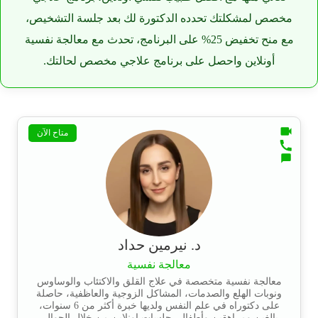
مخصص لمشكلتك تحدده الدكتورة لك بعد جلسة التشخيص،
مع منح تخفيض 25% على البرنامج، تحدث مع معالجة نفسية
أونلاين واحصل على برنامج علاجي مخصص لحالتك.
متاح الآن
د. نيرمين حداد
معالجة نفسية
معالجة نفسية متخصصة في علاج القلق والاكتئاب والوساوس
ونوبات الهلع والصدمات، المشاكل الزوجية والعاظفية، حاصلة
على دكتوراه في علم النفس ولديها خبرة أكثر من 6 سنوات،
بالغين ومراهقين وأطفال، جلسات اونلاين من خلال الجوال،