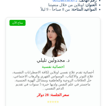
رقم الهاتف
:
0032465583072
العنوان
: اونلاين من خلال منصتنا
المواعيد المتاحة
: من 8 صباحاً – 9 ليلاً
متاح الآن
د. مجدولين تليلي
اخصائية نفسية
أخصائية تقدم علاج نفسي اونلاين لكافة الاضطرابات النفسية،
علاج التوتر والاكتئاب، الوسواس القهري والرهاب الاجتماعي،
حل الخلافات الزوجية والعاطفية ومشاكل الهوية الجنسية،
ماجستر في علم النفس ولديها خبرة 5 سنوات في تقديم
الدعم النفسي...
سعر الجلسة:
28
دولار
⭐⭐⭐⭐⭐