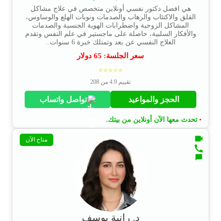
هي افضل دكتور نفسي أونلاين متخصص في علاج مشاكل
القلق والاكتئاب والرهاب والصدمات ونوبات الهلع والوساوس،
المشاكل الزوجية واضطرابات الهوية الجنسية والصدمات
والأفكار السلبية، حاصلة على ماجستير في علم النفس وتقدم
العلاج النفسي عن بعد وتمتلك خبرة 6 سنوات..
سعر الجلسة:
65
دولار
⭐⭐⭐⭐⭐
تقييم 4.9 من 208
الحجز والمواعيد
تواصل واتساب
تحدث معها الآن أونلاين من بيتك.
•
متاح الآن
د. رانية يوسف