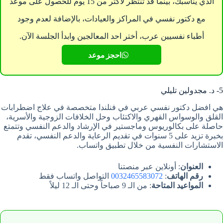
الذي يناسبك، بينما قد تنتظر لأكثر من 15 يوم للحصول على موعد
مع دكتور نفسي في المراكز والعيادات، بالإضافة لعدم وجود
أطباء نفسيين عرب، أختر احد المعالجين وابدأ الجلسة الآن.
احجز موعد
5- د. مجدولين تليلي
هي افضل دكتور نفسي عربي في فنلندا متخصصة في علاج اضطرابات
القلق والوسواس القهري والاكتئاب وحل الخلافات الزوجية والأسرية،
حاصلة على بكالوريوس وماجستير في الإرشاد والدعم النفسي وتتمتع
بخبرة تزيد على 5 سنوات في تقديم الرعاية والدعم النفسي، تقدم
الاستشارات النفسية من خلال تطبيق واتساب.
العنوان
: أونلاين عبر منصتنا
رقم الهاتف
:
0032465583072
التواصل واتساب فقط
المواعيد المتاحة
: من الـ 9 صباحاً وحتى الـ 12 ليلاً