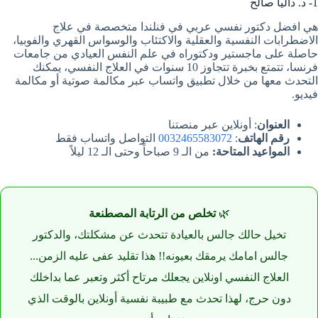
1- د. داليا صالح
هي افضل دكتور نفسي عربي في فنلندا متخصصة في علاج
الاضطرابات النفسية والعقلية والاكتئاب والوسواس القهري والفوبيا،
حاصلة على ماجستير ودكتوراه في علم النفس العيادي من جامعات
فرنسا، تتمتع بخبرة تتجاوز 10 سنوات في العلاج النفسي، يمكنك
التحدث معها من خلال تطبيق واتساب عبر مكالمة صوتية أو مكالمة
فيديو.
العنوان
: أونلاين عبر منصتنا
رقم الهاتف
:
0032465583072
التواصل واتساب فقط
المواعيد المتاحة:
من الـ 9 صباحاً وحتى الـ 12 ليلاً
🌿
تخلص من الرتابة المصطنعة
تخيل حالك جالس بالعيادة تتحدث عن مشكلتك، والدكتور
جالس امامك يرمقك بعيونه!! هذا تقليد عفى عليه الزمن...
العلاج النفسي اونلاين يجعلك مرتاح أكثر وتعبر عما بداخلك
دون حرج، لهذا تحدث مع طبيبة نفسية أونلاين بالوقت الذي