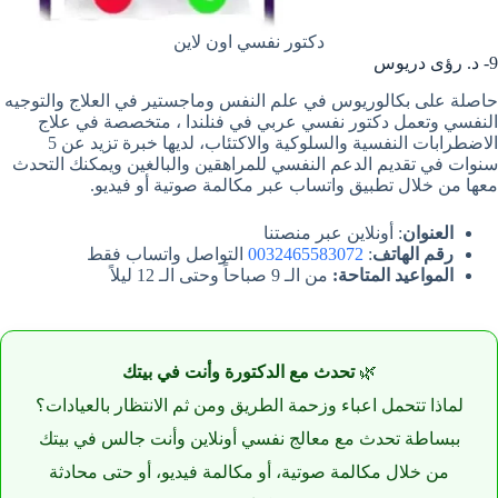
دكتور نفسي اون لاين
9- د. رؤى دريوس
حاصلة على بكالوريوس في علم النفس وماجستير في العلاج والتوجيه
النفسي وتعمل دكتور نفسي عربي في فنلندا ، متخصصة في علاج
الاضطرابات النفسية والسلوكية والاكتئاب، لديها خبرة تزيد عن 5
سنوات في تقديم الدعم النفسي للمراهقين والبالغين ويمكنك التحدث
معها من خلال تطبيق واتساب عبر مكالمة صوتية أو فيديو.
العنوان
: أونلاين عبر منصتنا
رقم الهاتف
:
0032465583072
التواصل واتساب فقط
المواعيد المتاحة:
من الـ 9 صباحاً وحتى الـ 12 ليلاً
🌿
تحدث مع الدكتورة وأنت في بيتك
لماذا تتحمل اعباء وزحمة الطريق ومن ثم الانتظار بالعيادات؟
ببساطة تحدث مع معالج نفسي أونلاين وأنت جالس في بيتك
من خلال مكالمة صوتية، أو مكالمة فيديو، أو حتى محادثة