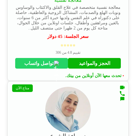
معالجة نفسية
معالجة نفسية متخصصة في علاج القلق والاكتئاب والوساوس
ونوبات الهلع والصدمات، المشاكل الزوجية والعاظفية، حاصلة
على دكتوراه في علم النفس ولديها خبرة أكثر من 6 سنوات،
بالغين ومراهقين وأطفال، جلسات اونلاين من خلال الجوال،
متاحة كل يوم من 2 ظهرا حتى منتصف الليل..
سعر الجلسة:
45
دولار
⭐⭐⭐⭐⭐
تقييم 4.8 من 306
الحجز والمواعيد
تواصل واتساب
تحدث معها الآن أونلاين من بيتك.
•
متاح الآن