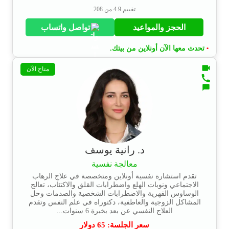
تقييم 4.9 من 208
الحجز والمواعيد
تواصل واتساب
تحدث معها الآن أونلاين من بيتك.
•
متاح الآن
د. رانية يوسف
معالجة نفسية
تقدم استشارة نفسية أونلاين ومتخصصة في علاج الرهاب
الاجتماعي ونوبات الهلع واضطرابات القلق والاكتئاب، تعالج
الوساوس القهرية والاضطرابات الشخصية والصدمات وحل
المشاكل الزوجية والعاطفية، دكتوراه في علم النفس وتقدم
العلاج النفسي عن بعد بخبرة 6 سنوات...
سعر الجلسة:
65
دولار