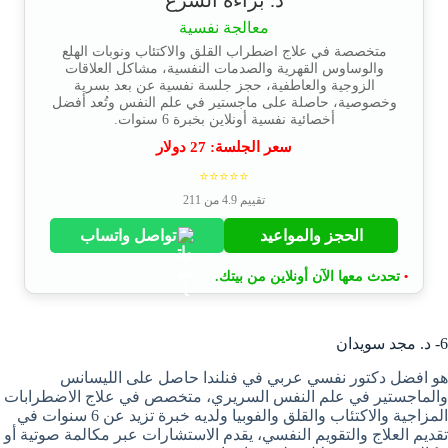
د. براءة الشرع
معالجة نفسية
متخصصة في علاج اضطراب القلق والاكتئاب ونوبات الهلع
والوساوس القهرية والصدمات النفسية، مشاكل العلاقات
الزوجية والعاطفية، حجز جلسة نفسية عن بعد بسرية
وخصوصية، حاصلة على ماجستير في علم النفس وتُعد أفضل
أخصائية نفسية أونلاين بخبرة 6 سنوات.
سعر الجلسة:
27
دولار
⭐⭐⭐⭐⭐
تقييم 4.9 من 211
الحجز والمواعيد
تواصل واتساب
تحدث معها الآن أونلاين من بيتك.
•
6- د. مجد سويدان
هو افضل دكتور نفسي عربي في فنلندا حاصل على الليسانس
والماجستير في علم النفس السريري، متخصص في علاج الاضطرابات
المزاجية والاكتئاب والقلق والفوبيا ولديه خبرة تزيد عن 6 سنوات في
تقديم العلاج والتقويم النفسي، يقدم الاستشارات عبر مكالمة صوتية أو