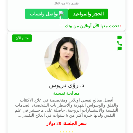
تقييم 4.9 من 260
الحجز والمواعيد
تواصل واتساب
تحدث معها الآن أونلاين من بيتك.
•
متاح الآن
د. رؤى دريوس
معالجة نفسية
أفضل معالج نفسي اونلاين ومتخصصة في علاج الاكتئاب
والقلق والوسواس القهرية والاضطرابات الشخصية، الصدمات
النفسية والاستشارات الزوجية، حاصلة على ماجستير في علم
النفس ولديها خبرة أكثر من 6 سنوات في العلاج النفسي...
سعر الجلسة:
28
دولار
⭐⭐⭐⭐⭐