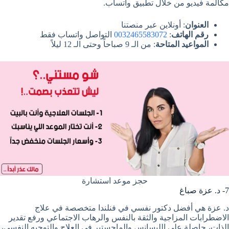
مكالمة فيديو من خلال تطبيق واتساب.
العنوان
: أونلاين عبر منصتنا
رقم الهاتف
:
0032465583072
التواصل واتساب فقط
المواعيد المتاحة
: من الـ 9 صباحاً وحتى الـ 12 ليلاً
حجز موعد استشارة
7- د. عزة صباغ
د. عزة هي أفضل دكتور نفسي في فنلندا متخصصة في علاج
الاضطرابات المزاجية والثقة بالنفس والرهاب الاجتماعي ورفع تقدير
الذات، حاصلة على الليسانس والماجستير في العلاج والتوجيه النفسي،