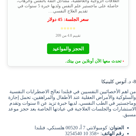
العلاقات الزوجية والعاطفية، مشاكل الثقة بالنفس والرهاب،
حاصلة على ماجستير علم النفس ولديها خبرة 5 سنوات في
تقديم العلاج النفسي....
سعر الجلسة:
45
دولار
⭐⭐⭐⭐⭐
تقييم 4.8 من 209
الحجز والمواعيد
تحدث معها الآن أونلاين من بيتك.
•
8- د. آتوس كلينيكا
من اهم الأخصائيين النفسيين في فنلندا تعالج الاضطرابات النفسية
والسلوكية والأمراض العقلية عند الأطفال والمراهقين، تحمل إجازة
وماجستير في الطب النفسي، لديها خبرة تزيد عن 8 سنوات وتقدم
الاستشارات والجلسات العلاجية في عيادتها الخاصة بعد حجز موعد
مسبق.
العنوان
: كومبولانتي 7 أ، 00520 هلسنكي، فنلندا
رقم الهاتف
: +358 10 3254540