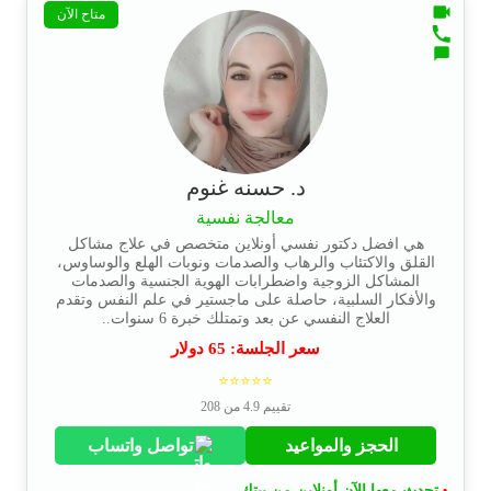
متاح الآن
د. حسنه غنوم
معالجة نفسية
هي افضل دكتور نفسي أونلاين متخصص في علاج مشاكل
القلق والاكتئاب والرهاب والصدمات ونوبات الهلع والوساوس،
المشاكل الزوجية واضطرابات الهوية الجنسية والصدمات
والأفكار السلبية، حاصلة على ماجستير في علم النفس وتقدم
العلاج النفسي عن بعد وتمتلك خبرة 6 سنوات..
سعر الجلسة:
65
دولار
⭐⭐⭐⭐⭐
تقييم 4.9 من 208
الحجز والمواعيد
تواصل واتساب
تحدث معها الآن أونلاين من بيتك.
•