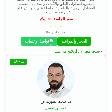
بالنفس، اضطراب القلق والاكتئاب والصدمات النفسية،
المشاكل الزوجية والعاطفية، حاصلة على ماجستير علم
النفس بخبرة 5 سنوات...
سعر الجلسة:
28
دولار
⭐⭐⭐⭐⭐
تقييم 4.9 من 197
الحجز والمواعيد
تواصل واتساب
تحدث معها الآن أونلاين من بيتك.
•
متاح الآن
د. مجد سويدان
أخصائي نفسي