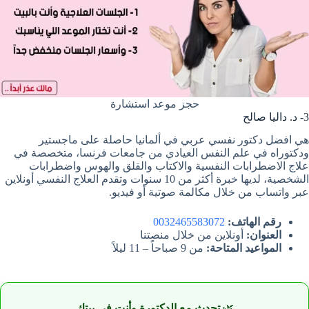
حجز موعد استشارة
3- د. داليا صالح
هي افضل دكتور نفسي عربي في ألمانيا حاصلة على ماجستير
ودكتوراه في علم النفس العيادي من جامعات فرنسا، متخصصة في
علاج الاضطرابات النفسية والاكتاب والقلق والهوس واضطرابات
الشخصية، لديها خبرة أكثر من 10 سنوات وتقدم العلاج النفسي أونلاين
عبر واتساب من خلال مكالمة صوتية أو فيديو.
رقم الهاتف:
0032465583072
العنوان:
أونلاين من خلال منصتنا
المواعيد المتاحة:
من 9 صباحاً – 11 ليلاً
🌿
تحدث مع الدكتورة وأنت في بيتك