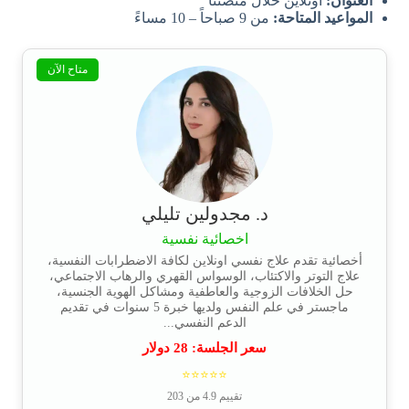
العنوان:
أونلاين خلال منصتنا
المواعيد المتاحة:
من 9 صباحاً – 10 مساءً
متاح الآن
د. مجدولين تليلي
اخصائية نفسية
أخصائية تقدم علاج نفسي اونلاين لكافة الاضطرابات النفسية،
علاج التوتر والاكتئاب، الوسواس القهري والرهاب الاجتماعي،
حل الخلافات الزوجية والعاطفية ومشاكل الهوية الجنسية،
ماجستر في علم النفس ولديها خبرة 5 سنوات في تقديم
الدعم النفسي...
سعر الجلسة:
28
دولار
⭐⭐⭐⭐⭐
تقييم 4.9 من 203