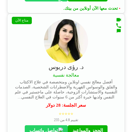
تحدث معها الآن أونلاين من بيتك.
•
متاح الآن
د. رؤى دريوس
معالجة نفسية
أفضل معالج نفسي اونلاين ومتخصصة في علاج الاكتئاب
والقلق والوسواس القهرية والاضطرابات الشخصية، الصدمات
النفسية والاستشارات الزوجية، حاصلة على ماجستير في علم
النفس ولديها خبرة أكثر من 6 سنوات في العلاج النفسي...
سعر الجلسة:
28
دولار
⭐⭐⭐⭐⭐
تقييم 4.8 من 235
الحجز والمواعيد
تواصل واتساب