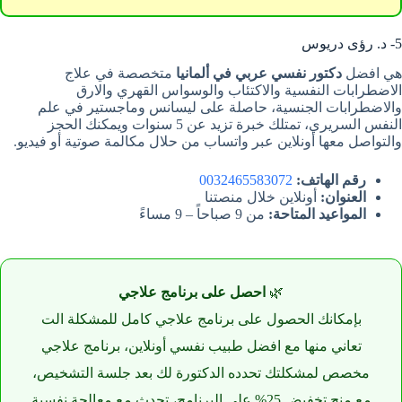
5- د. رؤى دريوس
هي افضل
دكتور نفسي عربي في ألمانيا
متخصصة في علاج
الاضطرابات النفسية والاكتئاب والوسواس القهري والارق
والاضطرابات الجنسية، حاصلة على ليسانس وماجستير في علم
النفس السريري، تمتلك خبرة تزيد عن 5 سنوات ويمكنك الحجز
والتواصل معها أونلاين عبر واتساب من حلال مكالمة صوتية أو فيديو.
رقم الهاتف:
0032465583072
العنوان:
أونلاين خلال منصتنا
المواعيد المتاحة:
من 9 صباحاً – 9 مساءً
🌿
احصل على برنامج علاجي
بإمكانك الحصول على برنامج علاجي كامل للمشكلة الت
تعاني منها مع افضل طبيب نفسي أونلاين، برنامج علاجي
مخصص لمشكلتك تحدده الدكتورة لك بعد جلسة التشخيص،
مع منح تخفيض 25% على البرنامج، تحدث مع معالجة نفسية