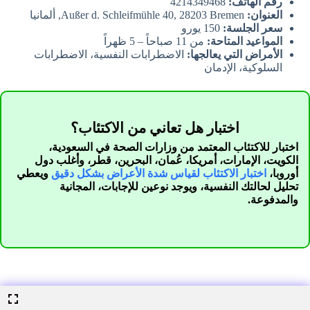
رقم الهاتف:
4214349468
العنوان:
Außer d. Schleifmühle 40, 28203 Bremen, ألمانيا
سعر الجلسة:
150 يورو
المواعيد المتاحة:
من 11 صباحاً – 5 ظهراً
الأمراض التي يعالجها:
الاضطرابات النفسية، الاضطرابات
السلوكية، الإدمان
اختبار هل تعاني من الاكتئاب؟
اختبار للاكتئاب المعتمد من وزارات الصحة في السعودية،
الكويت، الإمارات، أمريكا، عُمان، البحرين، قطر، وأغلب دول
أوروبا،
اختبار الاكتئاب لقياس شدة الأعراض بشكل دقيق
ويعطي
تحليل لحالتك النفسية، ويوجد نوعين للإجابات، المجانية
والمدفوعة.