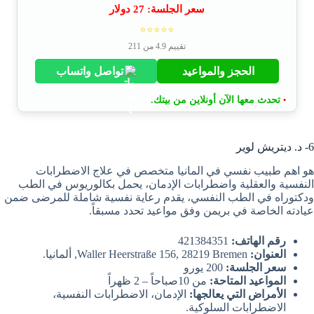
سعر الجلسة:
27
دولار
⭐⭐⭐⭐⭐
تقييم 4.9 من 211
الحجز والمواعيد
تواصل واتساب
تحدث معها الآن أونلاين من بيتك.
•
6- د. ديتريش لوير
هو اهم طبيب نفسي في المانيا متخصص في علاج الاضطرابات
النفسية والعقلية واضطرابات الإدمان، يحمل بكالوريوس في الطب
ودكتوراه في الطب النفسي، يقدم رعاية نفسية شاملة للمرضى ضمن
عيادته الخاصة في بريمن وفق مواعيد تحدد مسبقاً.
رقم الهاتف:
421384351
العنوان:
Waller Heerstraße 156, 28219 Bremen, ألمانيا.
سعر الجلسة:
200 يورو
المواعيد المتاحة:
من 10صباحاً – 2 ظهراً
الأمراض التي يعالجها:
الإدمان، الاضطرابات النفسية،
الاضطرابات السلوكية.