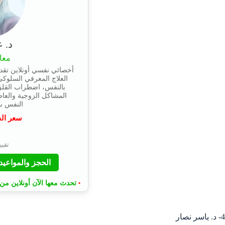
د. 
معا
أخصائي نفسي أونلاين تقد
العلاج المعرفي السلوكي،
بالنفس، اضطراب القلق 
المشاكل الزوجية والعا
النفس بخبرة 5 
سعر ال
⭐
تقييم 4.9 
الحجز والمواعيد
تحدث معها الآن أونلاين من 
•
4- د. ياسر نصار