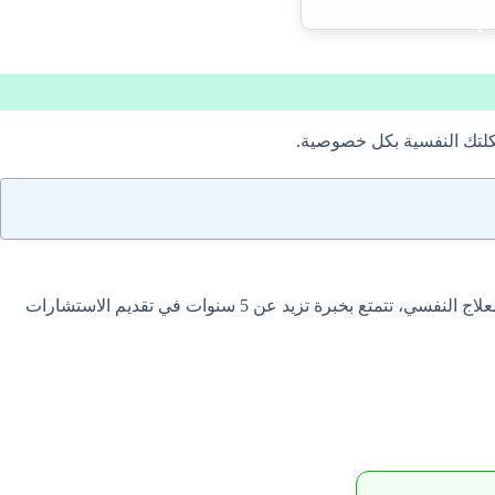
كلتك النفسية بكل خصوصية.
افضل دكتور نفسي في جدة متخصصة في علاج الاضطرابات النفسية والاكتئاب والقلق والوسواس القهري، حاصلة على دبلوم وماجستير في العلاج النفسي، تتمتع بخبرة تزيد عن 5 سنوات في تقديم الاستشارات