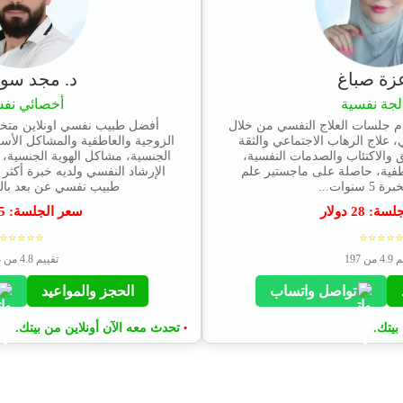
عزة صباغ
د. مجد سوي
لجة نفسية
أخصائي نف
م جلسات العلاج النفسي من خلال
أفضل طبيب نفسي اونلاين مت
 علاج الرهاب الاجتماعي والثقة
الزوجية والعاطفية والمشاكل الأسر
والاكتئاب والصدمات النفسية،
الجنسية، مشاكل الهوية الجنسية
طفية، حاصلة على ماجستير علم
سنوات...
طبيب نفسي عن بعد بالص
جلسة:
28
دولار
سعر الجلسة:
5
⭐⭐⭐⭐⭐
⭐⭐⭐⭐
من 197
تقييم 4.8 من 184
تواصل واتساب
الحجز والمواعيد
بيتك.
تحدث معه الآن أونلاين من بيتك.
•