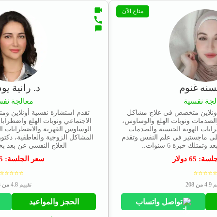
متاح الآن
سنه غنوم
د. رانية ي
لجة نفسية
معالجة نفس
ونلاين متخصص في علاج مشاكل
تقدم استشارة نفسية أونلاين وم
والصدمات ونوبات الهلع والوساوس،
الاجتماعي ونوبات الهلع واضطرابات
ابات الهوية الجنسية والصدمات
الوساوس القهرية والاضطرابات 
على ماجستير في علم النفس وتقدم
المشاكل الزوجية والعاطفية، دكتو
متلك خبرة 6 سنوات..
العلاج النفسي عن بعد بخبرة 6 سنو
جلسة:
65
دولار
سعر الجلسة:
5
⭐⭐⭐⭐⭐
⭐⭐⭐⭐
من 208
تقييم 4.8 من 243
تواصل واتساب
الحجز والمواعيد