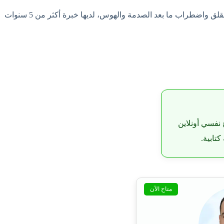
حاصلة على ليسانس وماجستير في علم النفس الاكلينيكي، متخصصة في علاج الاضطرابات النفسية والاكتئاب والقلق واضطراب ما بعد الصدمة والهوس، لديها خبرة أكثر من 5 سنوات
 نفسي أونلاين
تابية.
متاح الآن