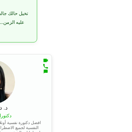
تخيل حالك جالس
عليه الزمن...
د. د
دكتورا
افضل دكتورة نفسية أونل
النفسية لجميع الاضطراب