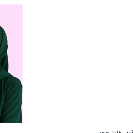
3- د. رؤى دريوس