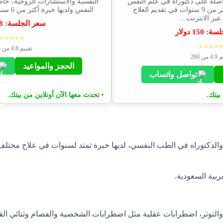
صلة على دكتوراة في علم النفس
النفسية والاستشارات الزوجية، حا
العيادي وتمتلك خبرة اكثر من 9 سنوات في تقديم العلاج
النفس ولديها خبرة أكثر من 6 سنوات في العلاج النفسي...
بر الانترنت....
سعر الجلسة:
8
لسة:
150
دولار
⭐⭐⭐⭐⭐
⭐⭐⭐⭐
تقييم 4.8 من 235
من 260
الحجز والمواعيد
تواصل واتساب
بيتك.
تحدث معها الآن أونلاين من بيتك.
•
لدكتوراه في الطب النفسي، لديها خبرة تمتد لسنوات في علاج مختلف ا
ق والتوتر، اضطرابات عقلية مثل اضطرابات الشخصية والفصام وثنائي ال