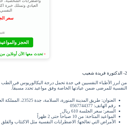
واضطرابات الشخصية، حا
النفسي ع
سعر الج
⭐
تقييم 4.9 
الحجز والمواعيد
تحدث معها الآن أونلاين من 
•
2- الدكتورة فريدة شعيب
من ابرز الأطباء النفسيين في جدة تحمل درجة البكالوريوس في الطب وا
النفسية للمرضى ضمن عيادتها الخاصة وفق مواعيد تحدد مسبقاً.
العنوان: طريق المدينة المنورة، السلامة، جدة 23525، المملكة العربية السعودية.
رقم الهاتف: 0567744377
السعر: سعر الجلسة 610 ريال
المواعيد المتاحة: من 10 صباحاً حتى 2 ظهراً
الأمراض التي تعالجها: الاضطرابات النفسية مثل الاكتئاب والقل